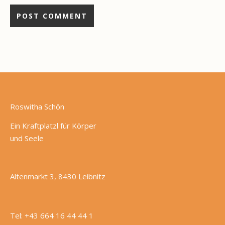
Roswitha Schön
Ein Kraftplatzl für Körper
und Seele
Altenmarkt 3, 8430 Leibnitz
Tel: +43 664 16 44 44 1