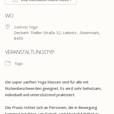
ZUM KALENDER HINZUFÜGEN
ICS herunterladen
Google Kalender
WO
Leibnitz Yoga
Dechant-Thaller-Straße 32, Leibnitz , Steiermark,
8430
VERANSTALTUNGSTYP
Yoga
Die super sanften Yoga Klassen sind für alle mit
Rückenbeschwerden geeignet. Es wird sehr behutsam,
individuell und unterstützend praktiziert.
Die Praxis richtet sich an Personen, die in Bewegung
kommen möchten, um Gelenk- und Muskelstabilität zu