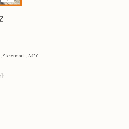
z
 , Steiermark , 8430
YP
Office 365
Outlook Live