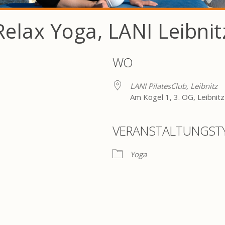
Relax Yoga, LANI Leibnit
WO
LANI PilatesClub, Leibnitz
Am Kögel 1, 3. OG, Leibnitz
VERANSTALTUNGST
ogle Kalender
iCalendar
Yoga