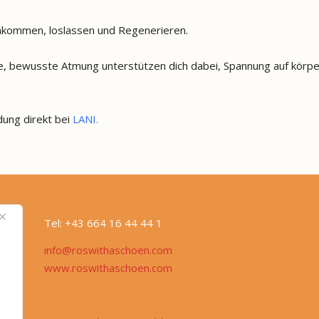
Ankommen, loslassen und Regenerieren.
e, bewusste Atmung unterstützen dich dabei, Spannung auf körpe
dung direkt bei
LANI.
Tel: +43 664 16 44 44 1
info@roswithaschoen.com
www.roswithaschoen.com