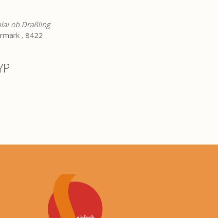
lai ob Draßling
eiermark , 8422
YP
Office 365
Outlook Live