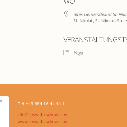
WO
altes Gemeindeamt St. Niko
St. Nikolai , St. Nikolai , St
VERANSTALTUNGST
ogle Kalender
iCalendar
Yoga
Tel: +43 664 16 44 44 1
info@roswithaschoen.com
www.roswithaschoen.com