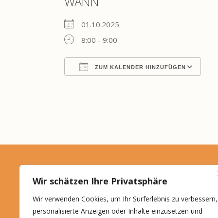
WANN
01.10.2025
8:00 - 9:00
ZUM KALENDER HINZUFÜGEN
ICS herunterladen
Go
Roswitha Schön
Wir schätzen Ihre Privatsphäre
Ein Kraftplatzl für Körper
Wir verwenden Cookies, um Ihr Surferlebnis zu verbessern,
und Seele
personalisierte Anzeigen oder Inhalte einzusetzen und